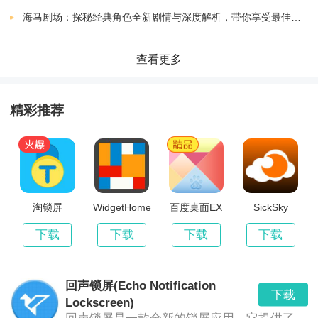
一加氢桌面官方最新版
提供了以下特色功能：
海马剧场：探秘经典角色全新剧情与深度解析，带你享受最佳观剧指南
主题资源丰富：本款应用拥有海量的主题资源，包括清
查看更多
新、简约、可爱、时尚等多种风格，总有一款适合您。
精彩推荐
图标自定义：用户可以根据自己的喜好，对桌面图标进
行自定义设置，让您的手机独一无二。
智能布局：通过算法优化，智能布局可以让桌面图标更
淘锁屏
WidgetHome
百度桌面EX
SickSky
加整齐、有序，方便您快速找到所需应用。
Launcher
下载
下载
下载
下载
Widgets管理：允许用户自由添加或移除桌面小部件，增
加桌面实用性。
回声锁屏(Echo Notification
下载
Lockscreen)
全面屏适配：针对全面屏手机进行优化，提供更加宽广