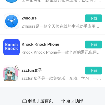
回声锁屏是一款全新的锁屏应用，它提供了一种独特而富有创意的解锁方式，同时也集成了通知提醒和个性化定制等功能，让你的手机使用体验更加出色。
的屏幕空间，让您的手机使用更加舒适。
24hours
下载
应用功能：
24hours是一款全天候在线的生活助手应用，旨在为用户提供全方位、无间断的服务，帮助您在忙碌的生活中保持高效、有序。无论您身处何时何地，只需一键，即可获取所需帮助。
全新的滑动布局，让桌面更加整洁美观。
Knock Knock Phone
下载
支持一键清理内存，提高手机运行速度。
Knock Knock Phone是一款全新的通讯应用，旨在为用户提供更加便捷、安全的通讯体验。这款应用将传统电话与现代科技相结合，让您的沟通更加有趣、高效。
提供多种主题和图标样式，供用户自由选择。
zzzfun盒子
下载
强大的搜索功能，可以快速找到所需应用。
zzzfun盒子是一款集娱乐、互动、学习于一体的综合性应用。它提供了一个充满乐趣和惊喜的盒子，用户可以在其中探索各种有趣的内容，与其他用户互动，学习新知识，享受各种娱乐活动。
智能推荐功能，根据用户使用习惯，推荐合适的主题和
壁纸。
创意手游首页
返回顶部